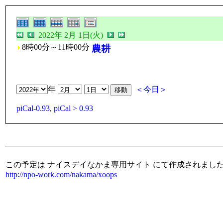
2022年 2月 1日(火)
8時00分～11時00分
農耕
年
＜今日＞
piCal-0.93
,
piCal > 0.93
この予定は ナイスデイなかま専用サイト にて作成されまし
http://npo-work.com/nakama/xoops