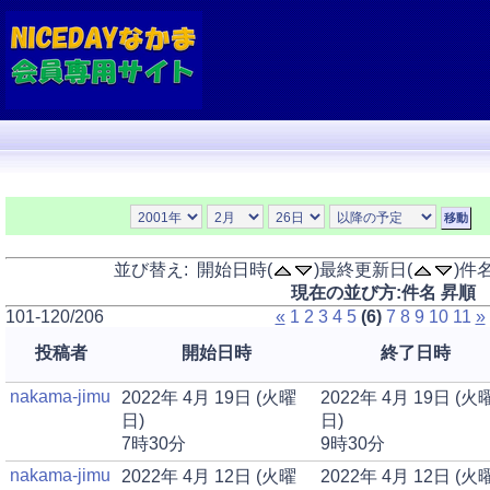
並び替え: 開始日時(
)最終更新日(
)件名
現在の並び方:件名 昇順
101-120/206
«
1
2
3
4
5
(6)
7
8
9
10
11
»
投稿者
開始日時
終了日時
nakama-jimu
2022年 4月 19日 (火曜
2022年 4月 19日 (火
日)
日)
7時30分
9時30分
nakama-jimu
2022年 4月 12日 (火曜
2022年 4月 12日 (火