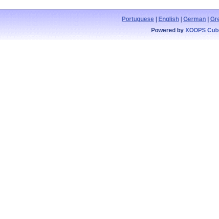
Portuguese
|
English
|
German
|
Gr
Powered by
XOOPS Cub