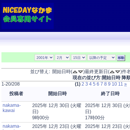
並び替え: 開始日時(
)最終更新日(
)件名
現在の並び方:開始日時 降
1-20/208
(1)
2
3
4
5
6
7
8
9
10
11
»
投稿者
開始日時
終了日時
nakama-
2025年 12月 30日 (火曜
2025年 12月 30日 (
kawai
日)
日)
9時00分
17時00分
nakama-
2025年 12月 23日 (火曜
2025年 12月 23日 (