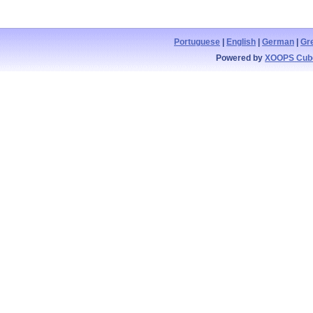
Portuguese
|
English
|
German
|
Gr
Powered by
XOOPS Cub