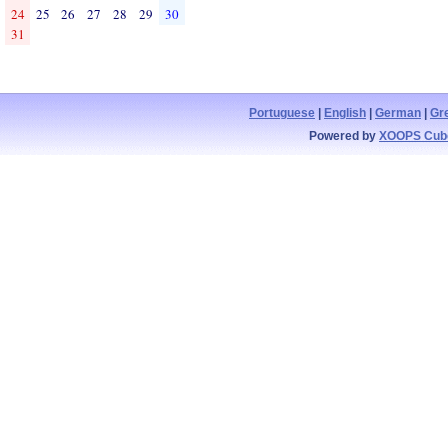
24
25
26
27
28
29
30
31
Portuguese
|
English
|
German
|
Gr
Powered by
XOOPS Cub